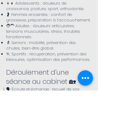
👦👧 Adolescents : douleurs de
croissance, posture, sport, orthodontie.
🤰 Femmes enceintes : confort de
grossesse, préparation à l’accouchement.
🧑‍🦱 Adultes : douleurs articulaires,
tensions musculaires, stress, troubles
fonctionnels.
👵 Seniors : mobilité, prévention des
chutes, bien-être global.
🏃 Sportifs : récupération, prévention des
blessures, optimisation des performances.
Déroulement d’une
séance au cabinet 🏡​
🗣️ Écoute et échange : recueil de vos
antécédents, douleurs, attentes.
👀 Examen postural et tests : analyse de la
mobilité et recherche des déséquilibres.
🤲 Prise en charge personnalisée :
techniques ostéopathiques, conseils de
posture, exercices.
🌱 Suivi et accompagnement : intégration
possible d’approches complémentaires